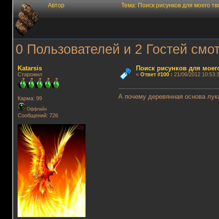
Автор
Тема: Поиск рисунков для моего т
0 Пользователей и 2 Гостей смот
Katarsis
Поиск рисунков для моег
Старожил
«
Ответ #100
:
21/06/2012 10:53:3
А почему деревянная основа лука
Карма: 99
Оффлайн
Сообщений: 726