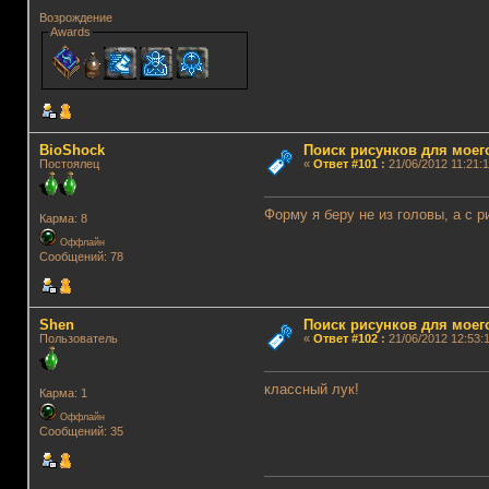
Возрождение
Awards
BioShock
Поиск рисунков для моег
Постоялец
«
Ответ #101
:
21/06/2012 11:21:1
Форму я беру не из головы, а с р
Карма: 8
Оффлайн
Сообщений: 78
Shen
Поиск рисунков для моег
Пользователь
«
Ответ #102
:
21/06/2012 12:53:1
классный лук!
Карма: 1
Оффлайн
Сообщений: 35