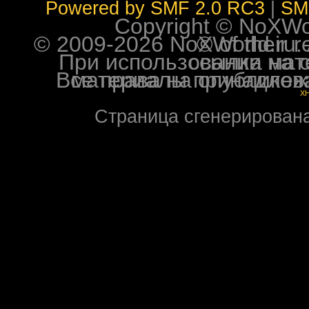
Powered by SMF 2.0 RC3
|
SM
Copyright © NoXWorl
© 2009-2026 NoXWorld.ru. All image
При использовании материалов ф
Все права на опубликованные на форуме NoXW
X
Страница сгенерирована 