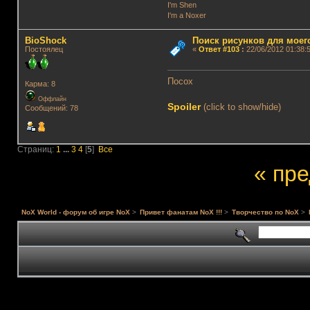
I'm Shen
I'm a Noxer
BioShock
Поиск рисунков для моег
Постоялец
«
Ответ #103
:
22/06/2012 01:38:5
Посох
Карма: 8
Оффлайн
Spoiler
(click to show/hide)
Сообщений: 78
Страниц:
1
...
3
4
[
5
]
Все
« пр
NoX World - форум об игре NoX
>
Привет фанатам NoX !!!
>
Творчество по NoX
>