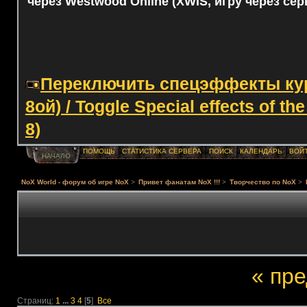
через Westwood Online (XWIS, игру через сер
Переключить спецэффекты курс
8ой) / Toggle Special effects of th
8)
ПОМОЩЬ
СТАТИСТИКА СЕРВЕРА
ПОИСК
КАЛЕНДАРЬ
ВОЙ
НАЧАЛО
NoX World - форум об игре NoX
>
Привет фанатам NoX !!!
>
Творчество по NoX
>
« пр
Страниц:
1
...
3
4
[
5
]
Все