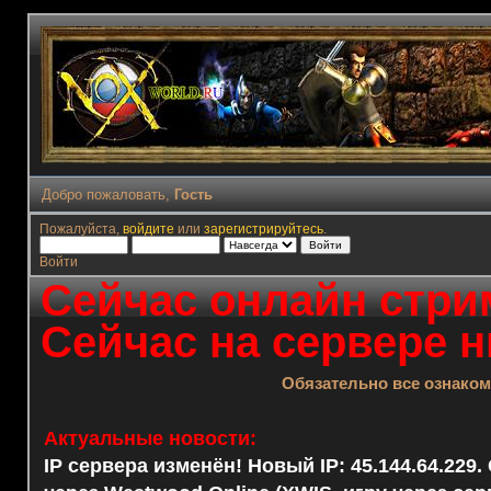
Добро пожаловать,
Гость
Пожалуйста,
войдите
или
зарегистрируйтесь
.
Войти
Сейчас онлайн стрим
Сейчас на сервере н
Обязательно все ознако
Актуальные новости:
IP сервера изменён! Новый IP: 45.144.64.229