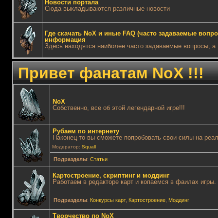
Новости портала
Сюда выкладываются различные новости
Где скачать NoX и иные FAQ (часто задаваемые вопро
информация
Здесь находятся наиболее часто задаваемые вопросы, а т
Привет фанатам NoX !!!
NoX
Собственно, все об этой легендарной игре!!!
Рубаем по интернету
Наконец-то вы сможете попробовать свои силы на реал
Модератор:
Squall
Подразделы
:
Статьи
Картостроение, скриптинг и моддинг
Работаем в редакторе карт и копаемся в фаилах игры.
Подразделы
:
Конкурсы карт
,
Картостроение
,
Моддинг
Творчество по NoX