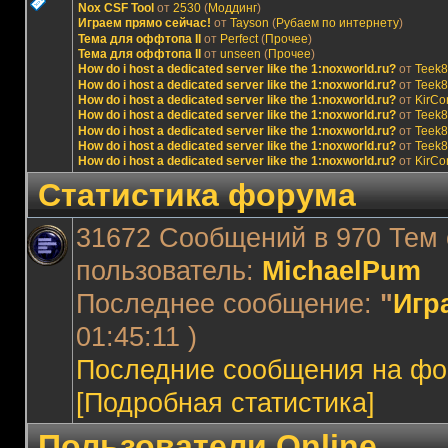
Nox CSF Tool
от
2530
(
Моддинг
)
Играем прямо сейчас!
от
Tayson
(
Рубаем по интернету
)
Тема для оффтопа II
от
Perfect
(
Прочее
)
Тема для оффтопа II
от
unseen
(
Прочее
)
How do i host a dedicated server like the 1:noxworld.ru?
от
Teek8
How do i host a dedicated server like the 1:noxworld.ru?
от
Teek8
How do i host a dedicated server like the 1:noxworld.ru?
от
KirCo
How do i host a dedicated server like the 1:noxworld.ru?
от
Teek8
How do i host a dedicated server like the 1:noxworld.ru?
от
Teek8
How do i host a dedicated server like the 1:noxworld.ru?
от
Teek8
How do i host a dedicated server like the 1:noxworld.ru?
от
KirCo
Статистика форума
31672 Сообщений в 970 Тем 
пользователь:
MichaelPum
Последнее сообщение:
"
Игр
01:45:11 )
Последние сообщения на фо
[Подробная статистика]
Пользователи Online