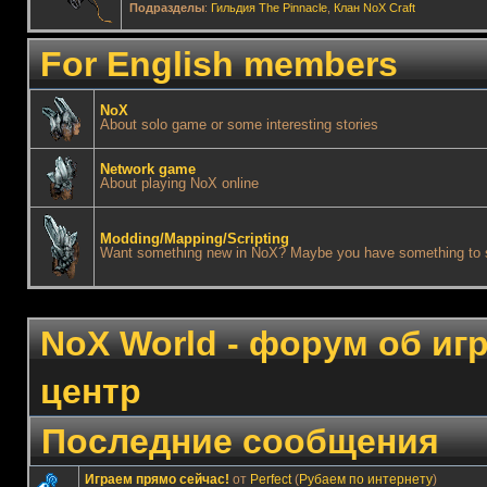
Подразделы
:
Гильдия The Pinnacle
,
Клан NoX Craft
For English members
NoX
About solo game or some interesting stories
Network game
About playing NoX online
Modding/Mapping/Scripting
Want something new in NoX? Maybe you have something to 
NoX World - форум об и
центр
Последние сообщения
Играем прямо сейчас!
от
Perfect
(
Рубаем по интернету
)