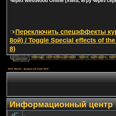
через Westwood Online (XWIS, игру через сер
Переключить спецэффекты курс
8ой) / Toggle Special effects of th
8)
ПОМОЩЬ
СТАТИСТИКА СЕРВЕРА
ПОИСК
КАЛЕНДАРЬ
ВОЙ
НАЧАЛО
NoX World - форум об игре NoX
Информационный центр