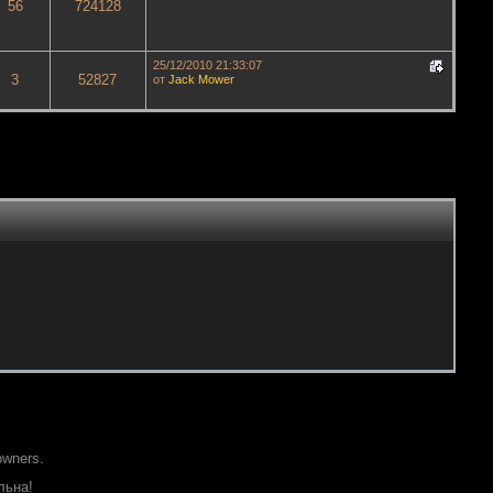
56
724128
25/12/2010 21:33:07
3
52827
от
Jack Mower
owners.
льна!