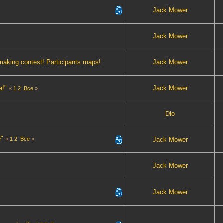
Jack Mower
Jack Mower
aking contest! Participants maps!
Jack Mower
а!"
Jack Mower
«
1
2
Все
»
Dio
е"
«
1
2
Все
»
Jack Mower
Jack Mower
Jack Mower