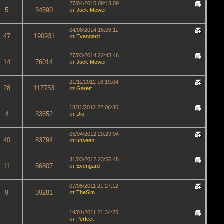
27/04/2015 09:13:09
5
34590
от
Jack Mower
04/08/2014 16:06:11
47
190931
от
Evengard
27/03/2014 22:43:46
14
76014
от
Jack Mower
21/11/2012 18:19:04
28
117753
от
Garett
18/11/2012 22:06:36
4
33652
от
Dio
05/04/2012 20:29:04
40
83794
от
unseen
31/03/2012 23:56:48
11
56807
от
Evengard
07/05/2011 21:27:12
9
39281
от
TheSim
14/01/2011 21:34:25
от
Perfect