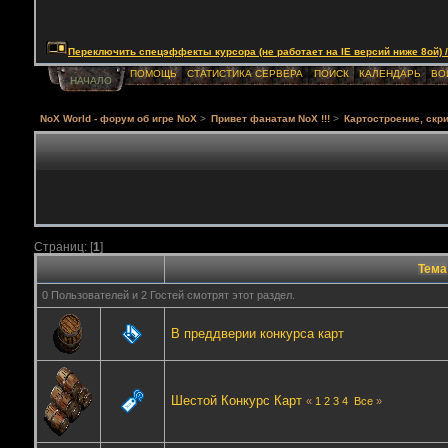
Переключить спецэффекты курсора (не работает на IE версий ниже 8ой) / Togg
ПОМОЩЬ
СТАТИСТИКА СЕРВЕРА
ПОИСК
КАЛЕНДАРЬ
ВО
НАЧАЛО
NoX World - форум об игре NoX
>
Привет фанатам NoX !!!
>
Картостроение, скри
Страниц: [
1
]
Тема
0 Пользователей и 2 Гостей смотрят этот раздел.
В преддверии конкурса карт
Шестой Конкурс Карт
«
1
2
3
4
Все
»