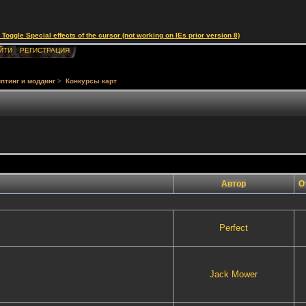
le Special effects of the cursor (not working on IEs prior version 8)
ЙТИ
РЕГИСТРАЦИЯ
птинг и моддинг
>
Конкурсы карт
Автор
О
Perfect
Jack Mower