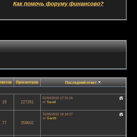
Как помочь форуму финансово?
тветов
Просмотров
Последний ответ
01/04/2016 17:31:16
19
227281
от
Squall
31/05/2015 18:18:27
от
Garett
77
359602