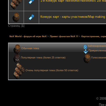
1-й Конкурс карт NoxWorld!/NoxWorld's 1st M
Конкурс карт - карты участников/Map making c
Страниц: [
1
]
NoX World - форум об игре NoX
>
Привет фанатам NoX !!!
>
Картостроение, скри
Заблокированн
Обычная тема
Прикрепленна
Голосовани
Популярная тема (более 25 ответов)
Очень популярная тема (более 50 ответов)
© 2009
При 