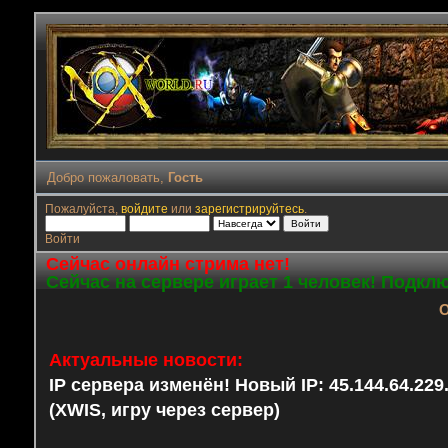
Добро пожаловать,
Гость
Пожалуйста,
войдите
или
зарегистрируйтесь
.
Войти
Сейчас онлайн стрима нет!
Сейчас на сервере играет 1 человек! Подкл
О
Актуальные новости:
IP сервера изменён! Новый IP: 45.144.64.22
(XWIS, игру через сервер)