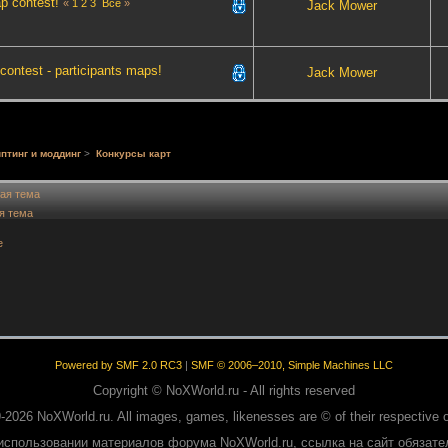
ap contest!
«
1
2
3
Все
»
Jack Mower
ontest - participants maps!
Jack Mower
птинг и моддинг
>
Конкурсы карт
ая тема
я тема
е
Powered by SMF 2.0 RC3
|
SMF © 2006–2010, Simple Machines LLC
Copyright © NoXWorld.ru - All rights reserved
-2026 NoXWorld.ru. All images, games, likenesses are © of their respective 
использовании материалов форума NoXWorld.ru, ссылка на сайт обязате