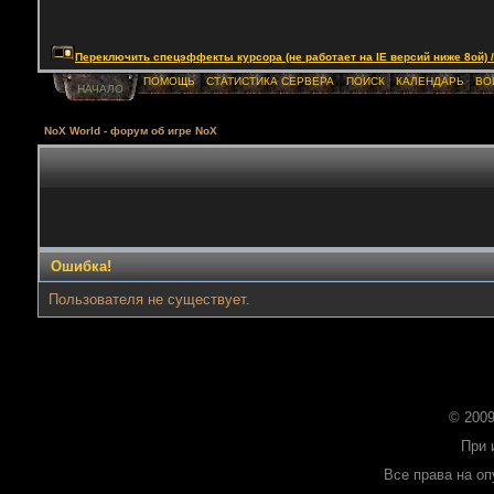
Переключить спецэффекты курсора (не работает на IE версий ниже 8ой) / Togg
ПОМОЩЬ
СТАТИСТИКА СЕРВЕРА
ПОИСК
КАЛЕНДАРЬ
ВО
НАЧАЛО
NoX World - форум об игре NoX
Ошибка!
Пользователя не существует.
© 2009
При 
Все права на о