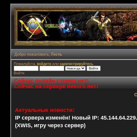
Добро пожаловать,
Гость
Пожалуйста,
войдите
или
зарегистрируйтесь
.
Войти
Сейчас онлайн стрима нет!
Сейчас на сервере никого нет!
О
Актуальные новости:
IP сервера изменён! Новый IP: 45.144.64.22
(XWIS, игру через сервер)