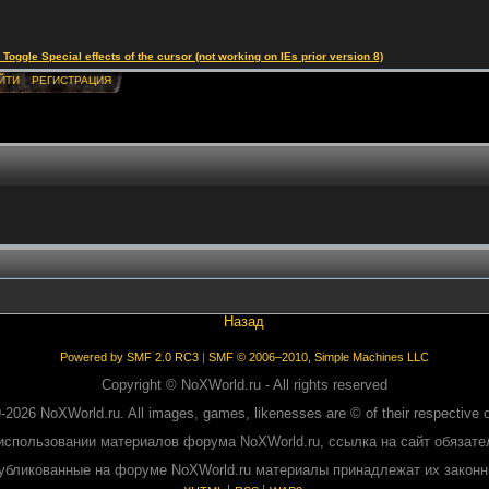
le Special effects of the cursor (not working on IEs prior version 8)
ЙТИ
РЕГИСТРАЦИЯ
Назад
Powered by SMF 2.0 RC3
|
SMF © 2006–2010, Simple Machines LLC
Copyright © NoXWorld.ru - All rights reserved
-2026 NoXWorld.ru. All images, games, likenesses are © of their respective 
использовании материалов форума NoXWorld.ru, ссылка на сайт обязате
публикованные на форуме NoXWorld.ru материалы принадлежат их закон