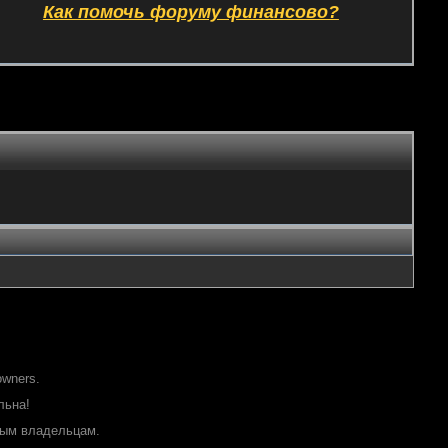
Как помочь форуму финансово?
owners.
льна!
ным владельцам.