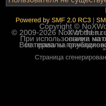
Powered by SMF 2.0 RC3
|
SM
Copyright © NoXWorl
© 2009-2026 NoXWorld.ru. All image
При использовании материалов ф
Все права на опубликованные на форуме NoXW
X
Страница сгенерирована