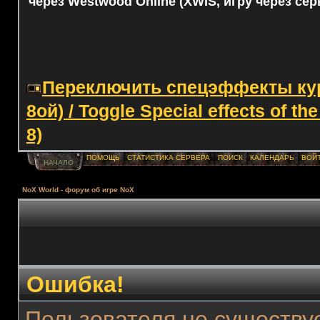
через Westwood Online (XWIS, игру через сер
Переключить спецэффекты курс
8ой) / Toggle Special effects of th
8)
ПОМОЩЬ
СТАТИСТИКА СЕРВЕРА
ПОИСК
КАЛЕНДАРЬ
ВОЙ
НАЧАЛО
NoX World - форум об игре NoX
Ошибка!
Пользователя не существуе