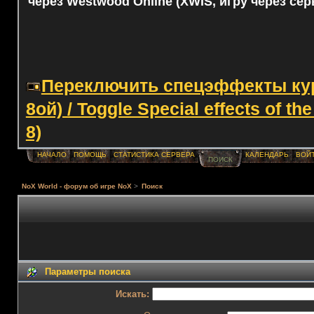
через Westwood Online (XWIS, игру через сер
Переключить спецэффекты курс
8ой) / Toggle Special effects of th
8)
НАЧАЛО
ПОМОЩЬ
СТАТИСТИКА СЕРВЕРА
КАЛЕНДАРЬ
ВОЙ
ПОИСК
NoX World - форум об игре NoX
>
Поиск
Параметры поиска
Искать: