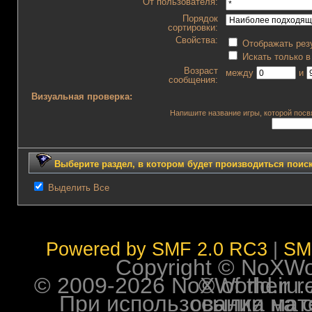
От пользователя:
Порядок
сортировки:
Свойства:
Отображать рез
Искать только в
Возраст
между
и
сообщения:
Визуальная проверка:
Напишите название игры, которой посвя
Выберите раздел, в котором будет производиться поис
Выделить Все
Powered by SMF 2.0 RC3
|
SM
Copyright © NoXWorl
© 2009-2026 NoXWorld.ru. All image
При использовании материалов ф