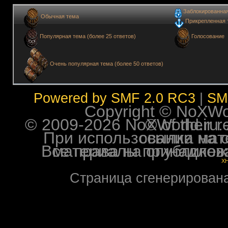
Заблокированна
Обычная тема
Прикрепленная 
Голосование
Популярная тема (более 25 ответов)
Очень популярная тема (более 50 ответов)
Powered by SMF 2.0 RC3
|
SM
Copyright © NoXWorl
© 2009-2026 NoXWorld.ru. All image
При использовании материалов ф
Все права на опубликованные на форуме NoXW
X
Страница сгенерирована 