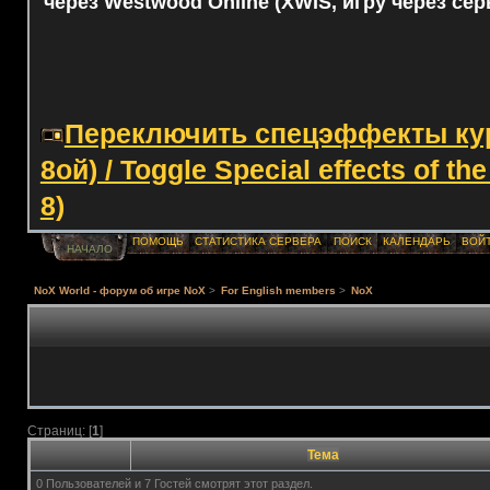
через Westwood Online (XWIS, игру через сер
Переключить спецэффекты курс
8ой) / Toggle Special effects of th
8)
ПОМОЩЬ
СТАТИСТИКА СЕРВЕРА
ПОИСК
КАЛЕНДАРЬ
ВОЙ
НАЧАЛО
NoX World - форум об игре NoX
>
For English members
>
NoX
Страниц: [
1
]
Тема
0 Пользователей и 7 Гостей смотрят этот раздел.