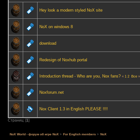
Hey look a modern styled NoX site
NoX on windows 8
download
Redesign of Noxhub portal
Introduction thread - Who are you, Nox fans?
«
1
2
Все
»
Noxforum.net
Nox Client 1.3 in English PLEASE !!!!
Страниц: [
1
]
NoX World - форум об игре NoX
>
For English members
>
NoX