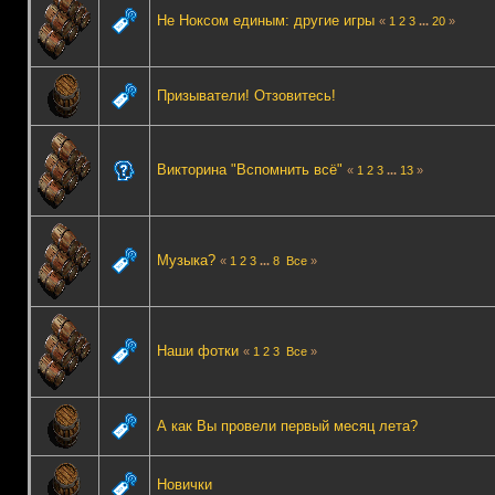
Не Ноксом единым: другие игры
«
1
2
3
...
20
»
Призыватели! Отзовитесь!
Викторина "Вспомнить всё"
«
1
2
3
...
13
»
Музыка?
«
1
2
3
...
8
Все
»
Наши фотки
«
1
2
3
Все
»
А как Вы провели первый месяц лета?
Новички