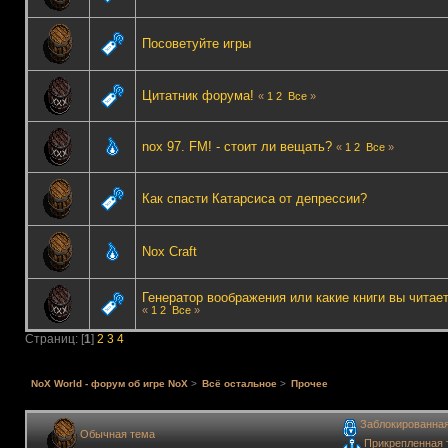
Посоветуйте игры
Цитатник форума!
«
1
2
Все
»
nox 97. FM! - стоит ли вещать?
«
1
2
Все
»
Как спасти Катарсиса от депрессии?
Nox Craft
Генератор воображения или какие книги вы читае
«
1
2
Все
»
Страниц: [
1
]
2
3
4
NoX World - форум об игре NoX
>
Всё остальное
>
Прочее
Заблокированна
Обычная тема
Прикрепленная 