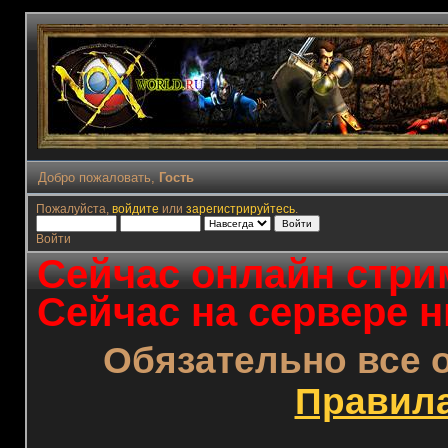
Добро пожаловать,
Гость
Пожалуйста,
войдите
или
зарегистрируйтесь
.
Войти
Сейчас онлайн стрим
Сейчас на сервере н
Обязательно все 
Правил