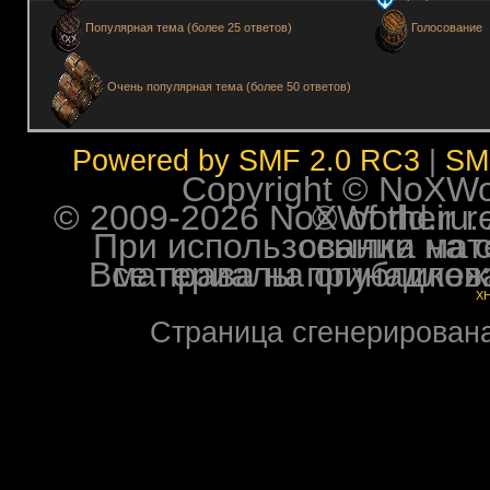
Голосование
Популярная тема (более 25 ответов)
Очень популярная тема (более 50 ответов)
Powered by SMF 2.0 RC3
|
SM
Copyright © NoXWorl
© 2009-2026 NoXWorld.ru. All image
При использовании материалов ф
Все права на опубликованные на форуме NoXW
X
Страница сгенерирована 