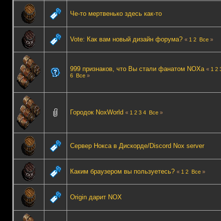
Че-то мертвенько здесь как-то
Vote: Как вам новый дизайн форума?
«
1
2
Все
»
999 признаков, что Вы стали фанатом NOXа
«
1
2
6
Все
»
Городок NoxWorld
«
1
2
3
4
Все
»
Сервер Нокса в Дискорде/Discord Nox server
Каким браузером вы пользуетесь?
«
1
2
Все
»
Origin дарит NOX