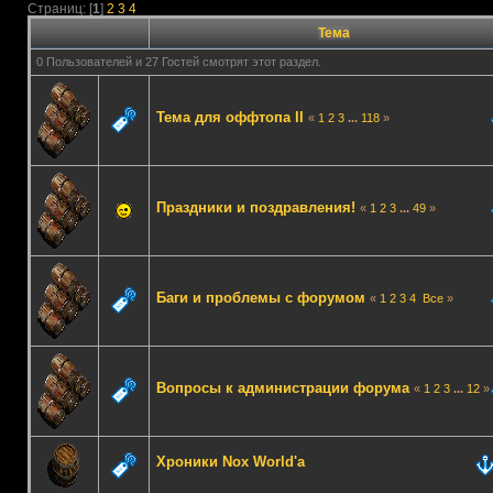
Страниц: [
1
]
2
3
4
Тема
0 Пользователей и 27 Гостей смотрят этот раздел.
Тема для оффтопа II
«
1
2
3
...
118
»
Праздники и поздравления!
«
1
2
3
...
49
»
Баги и проблемы с форумом
«
1
2
3
4
Все
»
Вопросы к администрации форума
«
1
2
3
...
12
»
Хроники Nox World'a