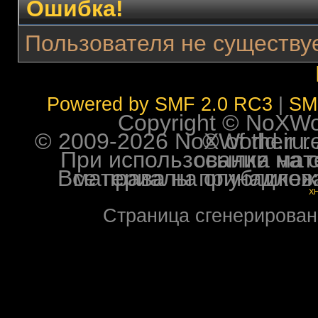
Ошибка!
Пользователя не существуе
Powered by SMF 2.0 RC3
|
SM
Copyright © NoXWorl
© 2009-2026 NoXWorld.ru. All image
При использовании материалов ф
Все права на опубликованные на форуме NoXW
X
Страница сгенерирована