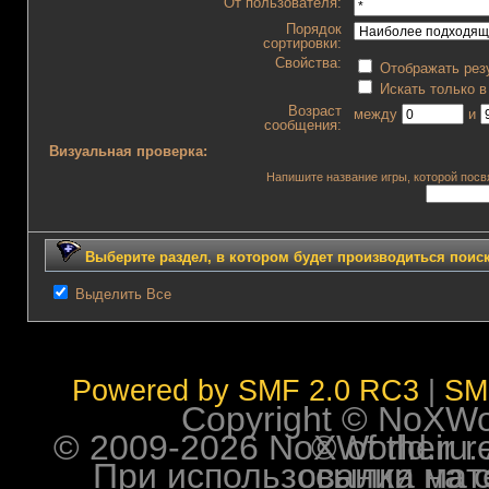
От пользователя:
Порядок
сортировки:
Свойства:
Отображать рез
Искать только в
Возраст
между
и
сообщения:
Визуальная проверка:
Напишите название игры, которой посвя
Выберите раздел, в котором будет производиться поис
Выделить Все
Powered by SMF 2.0 RC3
|
SM
Copyright © NoXWorl
© 2009-2026 NoXWorld.ru. All image
При использовании материалов ф