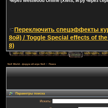
через Westwood Online (XWIS, игру через сер
Переключить спецэффекты курс
8ой) / Toggle Special effects of th
8)
НАЧАЛО
ПОМОЩЬ
СТАТИСТИКА СЕРВЕРА
КАЛЕНДАРЬ
ВОЙ
ПОИСК
NoX World - форум об игре NoX
>
Поиск
Параметры поиска
Искать: