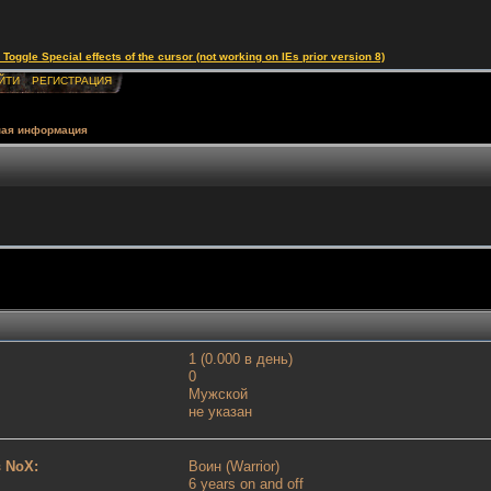
le Special effects of the cursor (not working on IEs prior version 8)
ЙТИ
РЕГИСТРАЦИЯ
ная информация
1 (0.000 в день)
0
Мужской
не указан
 NoX:
Воин (Warrior)
6 years on and off