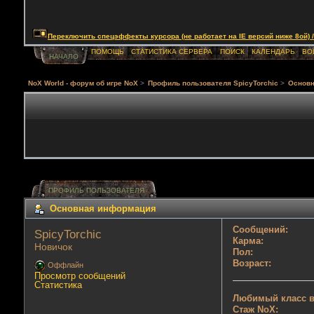
Переключить спецэффекты курсора (не работает на IE версий ниже 8ой) / Togg
ПОМОЩЬ
СТАТИСТИКА СЕРВЕРА
ПОИСК
КАЛЕНДАРЬ
ВО
НАЧАЛО
NoX World - форум об игре NoX
>
Профиль пользователя SpicyTorchic
>
Основ
ПРОФИЛЬ ПОЛЬЗОВАТЕЛЯ
Основная информация
Сообщений:
SpicyTorchic 
Карма:
Новичок
Пол:
Возраст:
Оффлайн
Просмотр сообщений
Статистика
Любимый класс в
Стаж NoX: