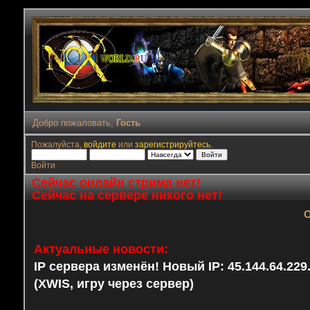
Добро пожаловать,
Гость
Пожалуйста,
войдите
или
зарегистрируйтесь
.
Войти
Сейчас онлайн стрима нет!
Сейчас на сервере никого нет!
О
Актуальные новости:
IP сервера изменён! Новый IP: 45.144.64.22
(XWIS, игру через сервер)