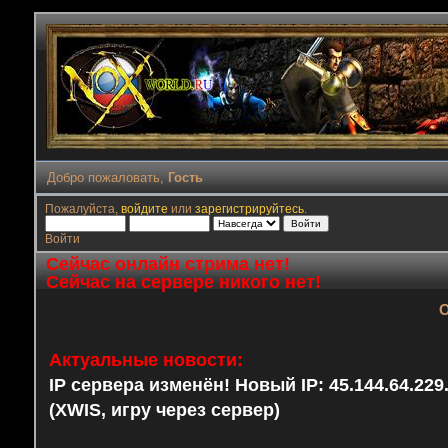
Добро пожаловать,
Гость
Пожалуйста,
войдите
или
зарегистрируйтесь
.
Войти
Сейчас онлайн стрима нет!
Сейчас на сервере никого нет!
О
Актуальные новости:
IP сервера изменён! Новый IP: 45.144.64.22
(XWIS, игру через сервер)