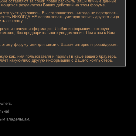
акже оставляют за собой право раскрыть Ваши личные данные
ляющихся результатом Ваших действий на этом форуме.
я эту учетную запись, Вы соглашаетесь никогда не передавать
аетесь НИКОГДА НЕ использовать учетную запись другого лица.
ть ее кражу.
верную и точную информацию. Любая информация, которую
зможно, без предварительного уведомления. При этом к Вам
к этому форуму или для связи с Вашим интернет-провайдером.
ую как, имя пользователя и пароль) в кэше вашего браузера.
вляет какую-либо другую информацию с Вашего компьютера.
owners.
льна!
ным владельцам.