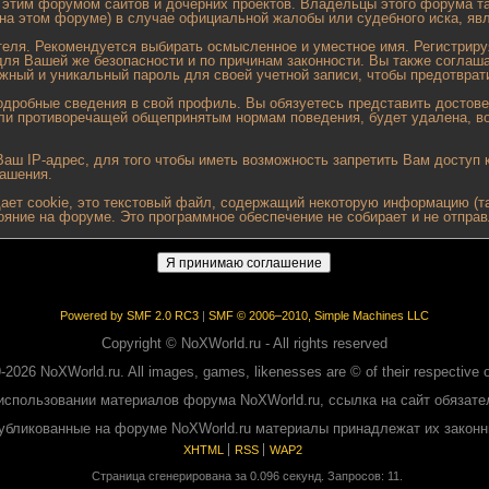
с этим форумом сайтов и дочерних проектов. Владельцы этого форума т
на этом форуме) в случае официальной жалобы или судебного иска, яв
теля. Рекомендуется выбирать осмысленное и уместное имя. Регистриру
для Вашей же безопасности и по причинам законности. Вы также соглаш
й и уникальный пароль для своей учетной записи, чтобы предотврати
подробные сведения в свой профиль. Вы обязуетесь представить досто
ли противоречащей общепринятым нормам поведения, будет удалена, во
аш IP-адрес, для того чтобы иметь возможность запретить Вам доступ 
лашения.
ает cookie, это текстовый файл, содержащий некоторую информацию (так
ояние на форуме. Это программное обеспечение не собирает и не отпра
Powered by SMF 2.0 RC3
|
SMF © 2006–2010, Simple Machines LLC
Copyright © NoXWorld.ru - All rights reserved
-2026 NoXWorld.ru. All images, games, likenesses are © of their respective 
использовании материалов форума NoXWorld.ru, ссылка на сайт обязате
публикованные на форуме NoXWorld.ru материалы принадлежат их закон
XHTML
RSS
WAP2
Страница сгенерирована за 0.096 секунд. Запросов: 11.