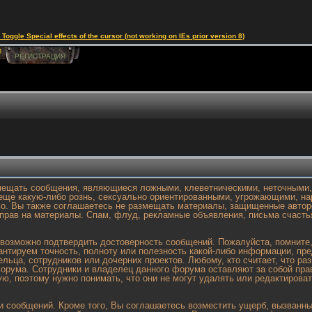
le Special effects of the cursor (not working on IEs prior version 8)
И
РЕГИСТРАЦИЯ
змещать сообщения, являющиеся ложными, клеветническими, неточными,
еще какую-либо рознь, сексуально ориентированными, угрожающими, н
. Вы также соглашаетесь не размещать материалы, защищенные авторс
 прав на материалы. Спам, флуд, рекламные объявления, письма счасть
евозможно подтвердить достоверность сообщений. Пожалуйста, помните
арантируем точность, полноту или полезность какой-либо информации,
дельца, сотрудников или дочерних проектов. Любому, кто считает, что 
орума. Сотрудники и владелец данного форума оставляют за собой пра
ую, поэтому нужно понимать, что они не могут удалять или редактиров
сообщений. Кроме того, Вы соглашаетесь возместить ущерб, вызванный