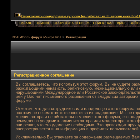
Переключить спецэффекты курсора (не работает на IE версий ниже 8ой) / Togg
НАЧАЛО
ПОМОЩЬ
СТАТИСТИКА СЕРВЕРА
ПОИСК
КАЛЕНДАРЬ
ВОЙТ
NoX World - форум об игре NoX
>
Регистрация
Регистрационное соглашение
Вы соглашаетесь, что используя этот форум, Вы не будете ра
разжигающими ненависть, религиозную, межнациональную или 
нарушающими Международное или Российское законодательство
или у Вас нет письменного разрешения от владельца авторских
форуме.
Отметим, что для сотрудников или владельцев этого форума н
поэтому не несем ответственности за их содержание. Мы не г
мнение автора и не обязательно мнение этого форума, его вла
немедленно уведомить администратора или модератора этого ф
они решат, что его удаление необходимо. Это происходит вручн
распространяется и на информацию в профилях пользователей.
Исключительно Вы отвечаете за содержание размещаемых Вами 