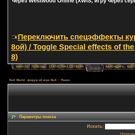
через Westwood Online (XWIS, игру через сер
Переключить спецэффекты курс
8ой) / Toggle Special effects of th
8)
НАЧАЛО
ПОМОЩЬ
СТАТИСТИКА СЕРВЕРА
КАЛЕНДАРЬ
ВОЙ
ПОИСК
NoX World - форум об игре NoX
>
Поиск
Параметры поиска
Искать:
Наприм