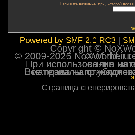
Напишите название игры, которой посвящ
Ра
Powered by SMF 2.0 RC3
|
SM
Copyright © NoXWorl
© 2009-2026 NoXWorld.ru. All image
При использовании материалов ф
Все права на опубликованные на форуме NoXW
X
Страница сгенерирована 