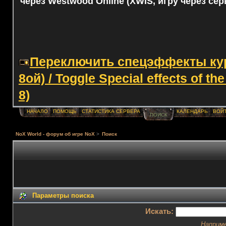
через Westwood Online (XWIS, игру через сер
Переключить спецэффекты курс
8ой) / Toggle Special effects of th
8)
НАЧАЛО
ПОМОЩЬ
СТАТИСТИКА СЕРВЕРА
КАЛЕНДАРЬ
ВОЙ
ПОИСК
NoX World - форум об игре NoX
>
Поиск
Параметры поиска
Искать:
Наприм