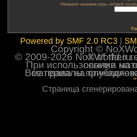
Напишите название игры, которой посвящ
Ра
Powered by SMF 2.0 RC3
|
SM
Copyright © NoXWorl
© 2009-2026 NoXWorld.ru. All image
При использовании материалов ф
Все права на опубликованные на форуме NoXW
X
Страница сгенерирована 