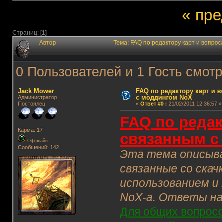
« пр
Страниц: [
1
]
Автор
Тема: FAQ по редактору карт и вопро
0 Пользователей и 1 Гость смотр
Jack Mower
FAQ по редактору карт и 
с моддингом NoX
Администратор
Постоялец
«
Ответ #0
:
21/02/2011 12:36:57 »
FAQ по редак
Карма: 17
связанным с
Оффлайн
Сообщений: 142
Эта тема описыва
связанные со скач
использованием и
NoX-а. Ответы на
Для общих вопросов