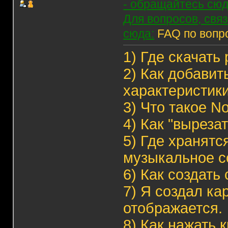
- обращайтесь сюд
Для вопросов, свя
сюда:
FAQ по вопр
1)
Где скачать 
2)
Как добавит
характеристики
3)
Что такое N
4)
Как "выреза
5)
Где хранятс
музыкальное с
6)
Как создать
7)
Я создал кар
отображается.
8
)
Как нажать 