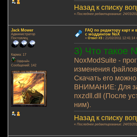
Назад к списку во
«
Последнее редактирование: 24/03/201
Jack Mower
FAQ по редактору карт и
с моддингом NoX
Администратор
Постоялец
«
Ответ #3
:
21/02/2011 12:41:14 
3) Что такое 
Карма: 17
NoxModSuite - про
Оффлайн
Сообщений: 142
изменения файлов
Скачать его можно
ВНИМАНИЕ: Для за
nxzdll.dll (После 
ним).
Назад к списку во
«
Последнее редактирование: 24/03/201