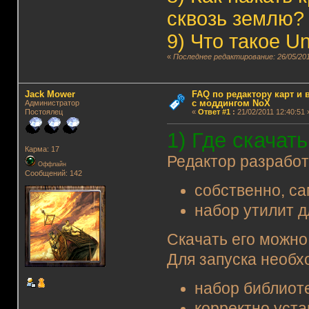
сквозь землю?
9)
Что такое U
«
Последнее редактирование: 26/05/201
Jack Mower
FAQ по редактору карт и
с моддингом NoX
Администратор
Постоялец
«
Ответ #1
:
21/02/2011 12:40:51 
1) Где скачат
Карма: 17
Редактор разрабо
Оффлайн
Сообщений: 142
собственно, са
набор утилит 
Скачать его можно
Для запуска необх
набор библиоте
корректно уста