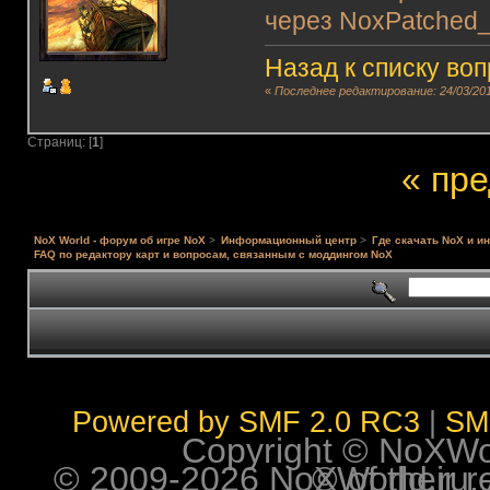
через NoxPatched_
Назад к списку во
«
Последнее редактирование: 24/03/201
Страниц: [
1
]
« пр
NoX World - форум об игре NoX
>
Информационный центр
>
Где скачать NoX и и
FAQ по редактору карт и вопросам, связанным с моддингом NoX
Powered by SMF 2.0 RC3
|
SM
Copyright © NoXWorl
© 2009-2026 NoXWorld.ru. All image