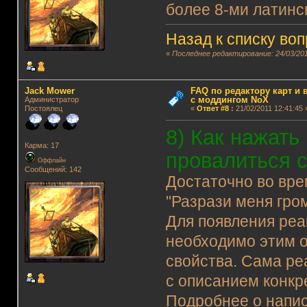
более 8-ми латинс
Назад к списку во
«
Последнее редактирование: 24/03/201
Jack Mower
FAQ по редактору карт и
с моддингом NoX
Администратор
Постоялец
«
Ответ #8
:
21/02/2011 12:41:45 
8
) Как нажать
Карма: 17
провалиться 
Оффлайн
Сообщений: 142
Достаточно во вре
"Разрази меня гро
Для появления реа
необходимо этим 
свойства. Сама ре
с описанием конкр
Подробнее о напис