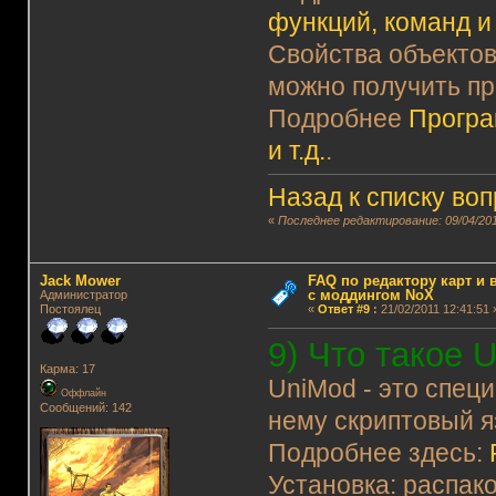
функций, команд и 
Свойства объектов
можно получить п
Подробнее
Програ
и т.д.
.
Назад к списку во
«
Последнее редактирование: 09/04/201
Jack Mower
FAQ по редактору карт и
с моддингом NoX
Администратор
Постоялец
«
Ответ #9
:
21/02/2011 12:41:51 
9) Что такое 
Карма: 17
UniMod - это спец
Оффлайн
Сообщений: 142
нему скриптовый я
Подробнее здесь:
Установка: распако