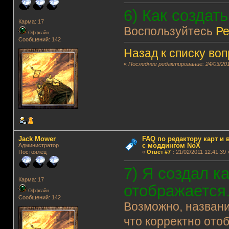
6) Как создат
Карма: 17
Воспользуйтесь
Ре
Оффлайн
Сообщений: 142
Назад к списку во
«
Последнее редактирование: 24/03/201
Jack Mower
FAQ по редактору карт и
с моддингом NoX
Администратор
Постоялец
«
Ответ #7
:
21/02/2011 12:41:39 
7) Я создал ка
Карма: 17
отображается
Оффлайн
Сообщений: 142
Возможно, названи
что корректно ото