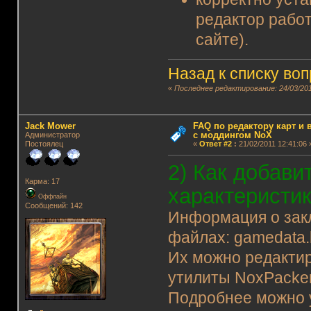
редактор работ
сайте).
Назад к списку во
«
Последнее редактирование: 24/03/201
Jack Mower
FAQ по редактору карт и
с моддингом NoX
Администратор
Постоялец
«
Ответ #2
:
21/02/2011 12:41:06 
2) Как добави
Карма: 17
характеристик
Оффлайн
Сообщений: 142
Информация о закл
файлах: gamedata.bin
Их можно редакти
утилиты NoxPacker
Подробнее можно 