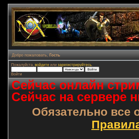
Добро пожаловать,
Гость
Пожалуйста,
войдите
или
зарегистрируйтесь
.
Войти
Сейчас онлайн стрим
Сейчас на сервере н
Обязательно все 
Правил