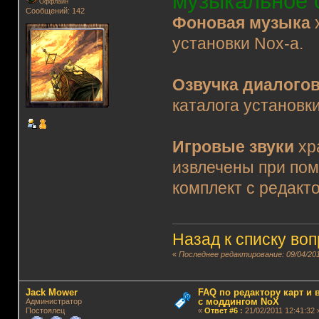
музыкальное 
Оффлайн
Сообщений: 142
Фоновая музыка
х
установки Nox-а.
Озвучка диалого
каталога установки
Игровые звуки
хр
извлечены при пом
комплект с редакто
Назад к списку во
«
Последнее редактирование: 09/04/201
Jack Mower
FAQ по редактору карт и
с моддингом NoX
Администратор
Постоялец
«
Ответ #6
:
21/02/2011 12:41:32 