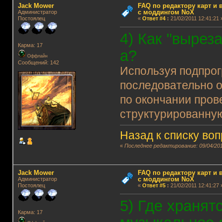
Jack Mower
FAQ по редактору карт и
с моддингом NoX
Администратор
Постоялец
«
Ответ #4
:
21/02/2011 12:41:21 
4) Как "вырез
Карма: 17
а?
Оффлайн
Сообщений: 142
Используя подпро
последовательно от
по окончании прове
структурированную 
Назад к списку во
«
Последнее редактирование: 09/04/201
Jack Mower
FAQ по редактору карт и
с моддингом NoX
Администратор
Постоялец
«
Ответ #5
:
21/02/2011 12:41:27 
5) Где хранят
Карма: 17