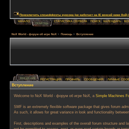
Переключить спецэффекты курсора (не работает на IE версий ниже 8ой) / Togg
НАЧАЛО
СТАТИСТИКА СЕРВЕРА
ПОИСК
КАЛЕНДАРЬ
ВО
ПОМОЩЬ
NoX World - форум об игре NoX
>
Помощь
>
Вступление
ВВЕДЕНИЕ
РЕГИСТРАЦИЯ
ПРОФИЛЬ
СООБЩЕНИЯ
ЛИЧНЫЕ СОО
Вступление
Welcome to NoX World - форум об игре NoX, a
Simple Machines F
SMF is an extremely flexible software package that gives forum administ
As such, it allows for great variance in look and functionality betw
First, descriptions and examples of the overall forum structure and 
not be permitted to access, post, or even read certain boards or topic