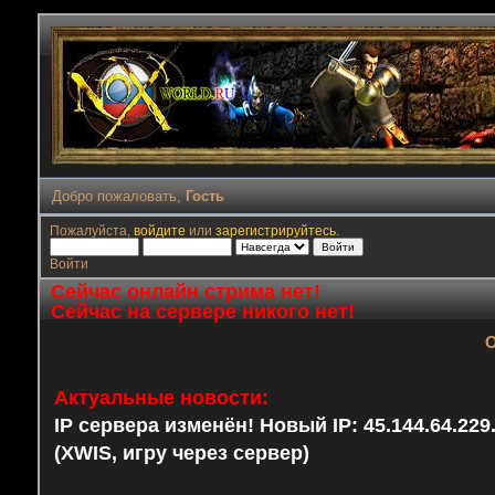
Добро пожаловать,
Гость
Пожалуйста,
войдите
или
зарегистрируйтесь
.
Войти
Сейчас онлайн стрима нет!
Сейчас на сервере никого нет!
О
Актуальные новости:
IP сервера изменён! Новый IP: 45.144.64.22
(XWIS, игру через сервер)