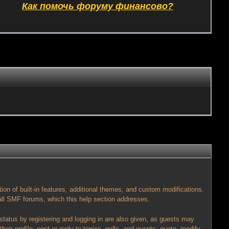
Как помочь форуму финансово?
tion of built-in features, additional themes, and custom modifications.
all SMF forums, which this help section addresses.
status by registering and logging in are also given, as guests may
ir profile; post or reply to topics, polls, and events; quote, modify,