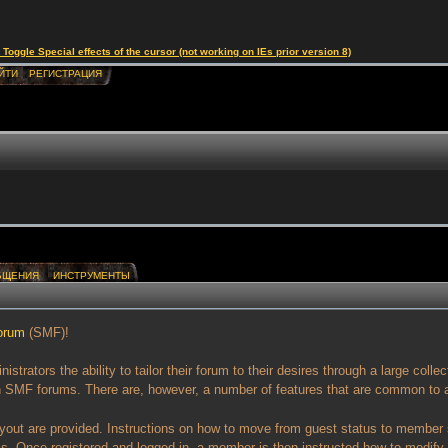
le Special effects of the cursor (not working on IEs prior version 8)
ЙТИ
РЕГИСТРАЦИЯ
БЩЕНИЯ
ИНСТРУМЕНТЫ
orum
(SMF)!
rators the ability to tailor their forum to their desires through a large collec
een SMF forums. There are, however, a number of features that are common to 
layout are provided. Instructions on how to move from guest status to member 
s. Once registered and logged in, a member is then instructed how to modify the