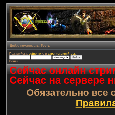
Добро пожаловать,
Гость
Пожалуйста,
войдите
или
зарегистрируйтесь
.
Войти
Сейчас онлайн стрим
Сейчас на сервере н
Обязательно все 
Правил