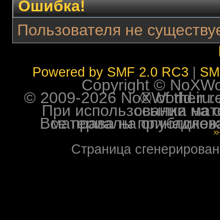
Ошибка!
Пользователя не существуе
Powered by SMF 2.0 RC3
|
SM
Copyright © NoXWorl
© 2009-2026 NoXWorld.ru. All image
При использовании материалов ф
Все права на опубликованные на форуме NoXW
X
Страница сгенерирована