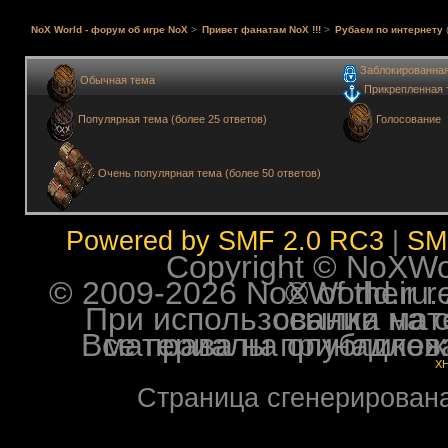
NoX World - форум об игре NoX
>
Привет фанатам NoX !!!
>
Рубаем по интернету
Заблокированна
Обычная тема
Прикрепленная 
Голосование
Популярная тема (более 25 ответов)
Очень популярная тема (более 50 ответов)
Powered by SMF 2.0 RC3
|
SM
Copyright © NoXWorl
© 2009-2026 NoXWorld.ru. All image
При использовании материалов ф
Все права на опубликованные на форуме NoXW
X
Страница сгенерирована 