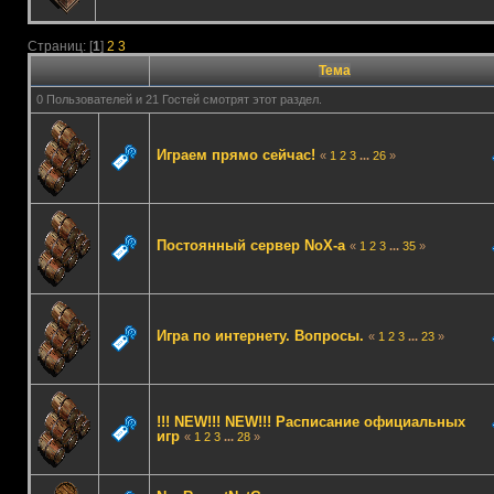
Страниц: [
1
]
2
3
Тема
0 Пользователей и 21 Гостей смотрят этот раздел.
Играем прямо сейчас!
«
1
2
3
...
26
»
Постоянный сервер NoX-а
«
1
2
3
...
35
»
Игра по интернету. Вопросы.
«
1
2
3
...
23
»
!!! NEW!!! NEW!!! Расписание официальных
игр
«
1
2
3
...
28
»