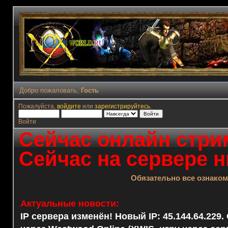
Добро пожаловать,
Гость
Пожалуйста,
войдите
или
зарегистрируйтесь
.
Войти
Сейчас онлайн стрим
Сейчас на сервере н
Обязательно все ознако
Актуальные новости:
IP сервера изменён! Новый IP: 45.144.64.229