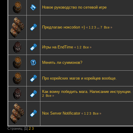
Новое руководство по сетевой игре
Предлагаю ноксобол =)
«
1
2
3
...
7
Все
»
Игры на EndTime
«
1
2
Все
»
Менять ли суммонов?
Про корейских магов и корейцев вообще.
Как воину победить мага. Написание инструкции.
2
Все
»
Nox Server Notificator
«
1
2
3
Все
»
Страниц: [
1
]
2
3