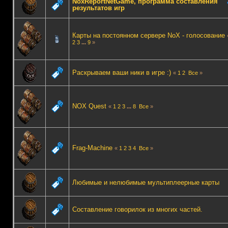
NoxReportNetGame, программа составления
результатов игр
Карты на постоянном сервере NoX - голосование
2
3
...
9
»
Раскрываем ваши ники в игре :)
«
1
2
Все
»
NOX Quest
«
1
2
3
...
8
Все
»
Frag-Machine
«
1
2
3
4
Все
»
Любимые и нелюбимые мультиплеерные карты
Составление говорилок из многих частей.