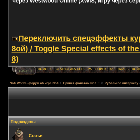
через Westwood Online (XWIS, игру через сер
Переключить спецэффекты курс
8ой) / Toggle Special effects of th
8)
ПОМОЩЬ
СТАТИСТИКА СЕРВЕРА
ПОИСК
КАЛЕНДАРЬ
ВОЙ
НАЧАЛО
NoX World - форум об игре NoX
>
Привет фанатам NoX !!!
>
Рубаем по интернету
Подразделы
Статьи