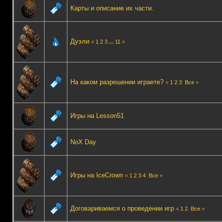
Карты и описание их части.
Дуэли
«
1
2
3
...
11
»
На каком разрешении играете?
«
1
2
3
Все
»
Игры на Lesson51
NoX Day
Игры на IceCrown
«
1
2
3
4
Все
»
Договариваемся о проведении игр
«
1
2
Все
»