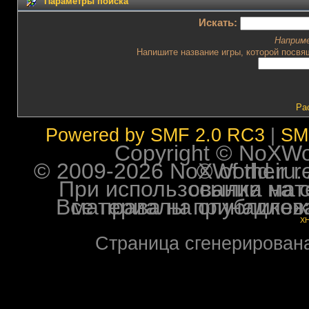
Параметры поиска
Искать:
Наприм
Напишите название игры, которой посвящ
Ра
Powered by SMF 2.0 RC3
|
SM
Copyright © NoXWorl
© 2009-2026 NoXWorld.ru. All image
При использовании материалов ф
Все права на опубликованные на форуме NoXW
X
Страница сгенерирована 