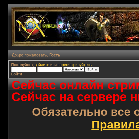
Добро пожаловать,
Гость
Пожалуйста,
войдите
или
зарегистрируйтесь
.
Войти
Сейчас онлайн стрим
Сейчас на сервере н
Обязательно все 
Правил