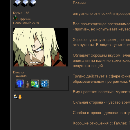
Есенин
Карма: 186
интуитивно-этический интровер
Оффлайн
Сообщений: 2729
Все происходящее воспринимает
«против», но испытывает неуве
Хорошо чувствует время, но по
это нужным. В людях ценит эне
Обладает хорошим вкусом, элег
внимания на наличие таких кач
ненужных вещей.
Director
Трудно действует в сфере фина
Awards
образовательным программам. О
Ему нравятся волевые, мужест
Сильная сторона - чувство врем
Слабая сторона - деловая выго
Хорошие отношения с: Гамлет, 