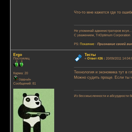
Что-то мне кажется где то оши
Не упоминай администраторов всуе...
С уважением, TriOptimum Corporation
PS:
Покаяние
-
Признание своей ви
Ergo
Тесты
Постоялец
«
Ответ #26
:
20/09/2011 14:04:
Технология и экономика тут в 
Карма: 20
Можно судить проще. Если ты ч
Оффлайн
Сообщений: 81
Из бессмысленности и абсурдности б