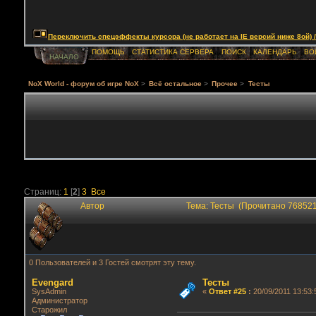
Переключить спецэффекты курсора (не работает на IE версий ниже 8ой) / Togg
ПОМОЩЬ
СТАТИСТИКА СЕРВЕРА
ПОИСК
КАЛЕНДАРЬ
ВО
НАЧАЛО
NoX World - форум об игре NoX
>
Всё остальное
>
Прочее
>
Тесты
Страниц:
1
[
2
]
3
Все
Автор
Тема: Тесты (Прочитано 768521
0 Пользователей и 3 Гостей смотрят эту тему.
Evengard
Тесты
SysAdmin
«
Ответ #25
:
20/09/2011 13:53:
Администратор
Старожил