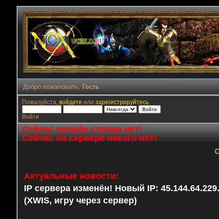
Добро пожаловать,
Гость
Пожалуйста,
войдите
или
зарегистрируйтесь
.
Войти
Сейчас онлайн стрима нет!
Сейчас на сервере никого нет!
О
Актуальные новости:
IP сервера изменён! Новый IP: 45.144.64.22
(XWIS, игру через сервер)