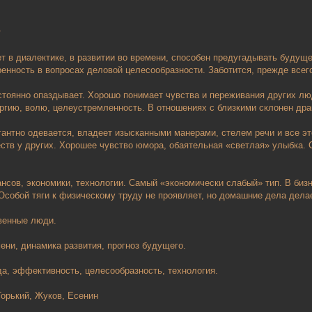
т
 в диалектике, в развитии во времени, способен предугадывать будущ
ренность в вопросах деловой целесообразности. Заботится, прежде всего
стоянно опаздывает. Хорошо понимает чувства и переживания других люде
ргию, волю, целеустремленность. В отношениях с близкими склонен дра
антно одевается, владеет изысканными манерами, стелем речи и все э
еств у других. Хорошее чувство юмора, обаятельная «светлая» улыбка. 
нсов, экономики, технологии. Самый «экономически слабый» тип. В бизне
собой тяги к физическому труду не проявляет, но домашние дела делает
венные люди.
ени, динамика развития, прогноз будущего.
да, эффективность, целесообразность, технология.
Горький, Жуков, Есенин