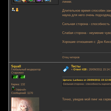
линии.
Длительное время способен зан
наука для него очень подходящ
Сильная сторона - способность
Слабая сторона - неумение чув
Хорошие отношения с: Дон Кихо
Отец читеров
Squall
Тесты
Глобальный модератор
«
Ответ #28
:
20/09/2011 15:14:
Старожил
Цитата: Lаrboss от 20/09/2011 15:12:0
Сильная сторона - способность оценит
Карма: 132
Оффлайн
Сообщений: 1170
Точно, увидев мой пинг на серв