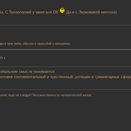
бка. С Технологией у меня всё ОК
Да и с Экономикой неплохо)
ны
в чем-либо, обычно с просьбой о прощении
03 »
глобальном смысле понимается.
еловек сентиментальный и чувственный, успешен в гуманитарных сфера
ытия, еще не следует бессмысленность человеческой жизни.