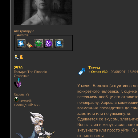
Абстрагирую
Awards
2530
Тесты
Гильдия The Pinnacle
«
Ответ #30
:
20/09/2011 16:59:
Старожил
У меня:
Бальзак (
интуитивно-ло
конкретного человека. К оценк
Карма: 79
пессимизм вообще его отличит
Оффлайн
понапрасну. Хорош в коммерци
Сообщений: 666
возможные последствия до самы
заметили или не упомянули.
Одевается со вкусом, элегантно
Вспыльчив в минуты сильного н
энтузиаста или просто уйти. С
от них советы.