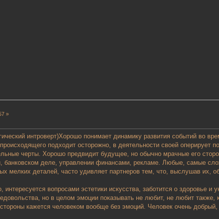
57 »
гический интроверт)
Хорошо понимает динамику развития событий во вре
е происходящего подходит осторожно, в деятельности своей оперирует п
ельные черты. Хорошо предвидит будущее, но обычно мрачные его сторо
и, банковском деле, управлении финансами, рекламе. Любые, самые сл
х мелких деталей, часто удивляет партнеров тем, что, выслушав их, об
, интересуется вопросами эстетики искусства, заботится о здоровье и у
едовольства, но в целом эмоции показывать не любит, не любит также, 
о стороны кажется человеком вообще без эмоций. Человек очень добрый