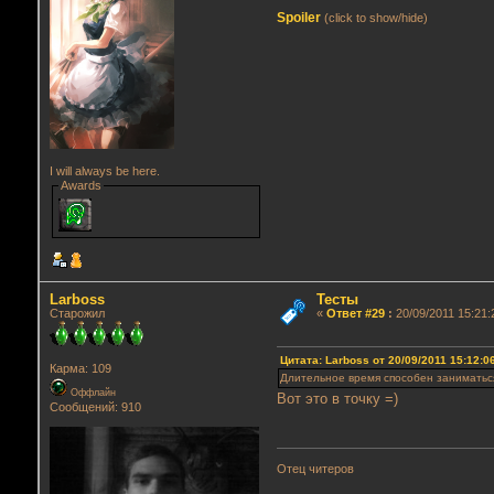
Spoiler
(click to show/hide)
I will always be here.
Awards
Lаrboss
Тесты
Старожил
«
Ответ #29
:
20/09/2011 15:21:
Цитата: Lаrboss от 20/09/2011 15:12:0
Карма: 109
Длительное время способен заниматьс
Оффлайн
Вот это в точку =)
Сообщений: 910
Отец читеров