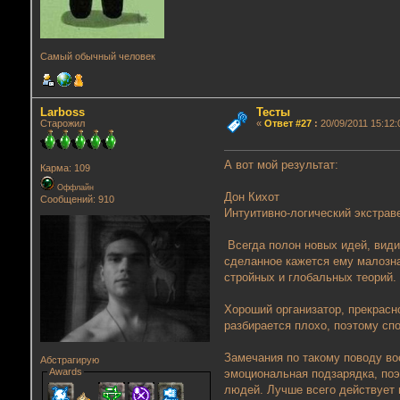
Самый обычный человек
Lаrboss
Тесты
Старожил
«
Ответ #27
:
20/09/2011 15:12:
А вот мой результат:
Карма: 109
Оффлайн
Дон Кихот
Сообщений: 910
Интуитивно-логический экстрав
Всегда полон новых идей, види
сделанное кажется ему малозна
стройных и глобальных теорий.
Хороший организатор, прекрасн
разбирается плохо, поэтому сп
Замечания по такому поводу во
Абстрагирую
Awards
эмоциональная подзарядка, поэ
людей. Лучше всего действует 