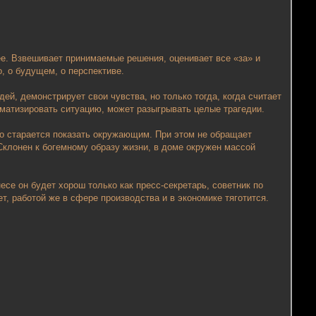
ее. Взвешивает принимаемые решения, оценивает все «за» и
, о будущем, о перспективе.
й, демонстрирует свои чувства, но только тогда, когда считает
матизировать ситуацию, может разыгрывать целые трагедии.
то старается показать окружающим. При этом не обращает
Склонен к богемному образу жизни, в доме окружен массой
се он будет хорош только как пресс-секретарь, советник по
, работой же в сфере производства и в экономике тяготится.