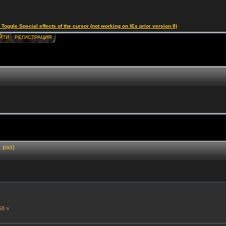
le Special effects of the cursor (not working on IEs prior version 8)
ЙТИ
РЕГИСТРАЦИЯ
 раз)
58 »