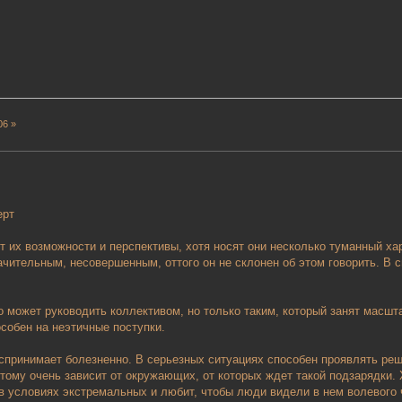
06 »
ерт
т их возможности и перспективы, хотя носят они несколько туманный хар
чительным, несовершенным, оттого он не склонен об этом говорить. В св
о может руководить коллективом, но только таким, который занят мас
особен на неэтичные поступки.
спринимает болезненно. В серьезных ситуациях способен проявлять реш
тому очень зависит от окружающих, от которых ждет такой подзарядки.
в условиях экстремальных и любит, чтобы люди видели в нем волевого 