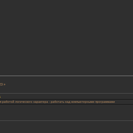
23 »
6
я работой логического характера - работать над компьютерными программами