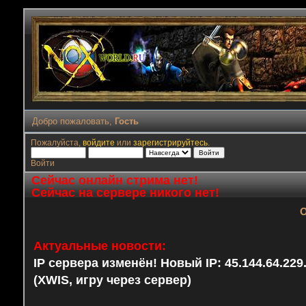
Добро пожаловать,
Гость
Пожалуйста,
войдите
или
зарегистрируйтесь
.
Войти
Сейчас онлайн стрима нет!
Сейчас на сервере никого нет!
О
Актуальные новости:
IP сервера изменён! Новый IP: 45.144.64.22
(XWIS, игру через сервер)