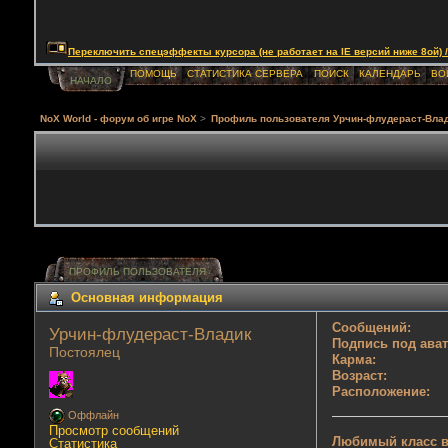
Переключить спецэффекты курсора (не работает на IE версий ниже 8ой) / Togg
ПОМОЩЬ
СТАТИСТИКА СЕРВЕРА
ПОИСК
КАЛЕНДАРЬ
ВО
НАЧАЛО
NoX World - форум об игре NoX
>
Профиль пользователя Урчин-флудераст-Вла
ПРОФИЛЬ ПОЛЬЗОВАТЕЛЯ
Основная информация
Сообщений:
Урчин-флудераст-Владик 
Подпись под ава
Постоялец
Карма:
Возраст:
Расположение:
Оффлайн
Просмотр сообщений
Любимый класс в
Статистика