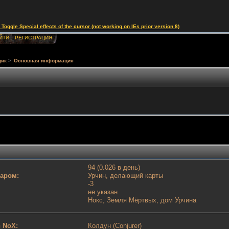
le Special effects of the cursor (not working on IEs prior version 8)
ЙТИ
РЕГИСТРАЦИЯ
дик
>
Основная информация
94 (0.026 в день)
таром:
Урчин, делающий карты
-3
не указан
Нокс, Земля Мёртвых, дом Урчина
 NoX:
Колдун (Conjurer)