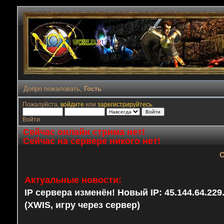
Добро пожаловать,
Гость
Пожалуйста,
войдите
или
зарегистрируйтесь
.
Войти
Сейчас онлайн стрима нет!
Сейчас на сервере никого нет!
О
Актуальные новости:
IP сервера изменён! Новый IP: 45.144.64.22
(XWIS, игру через сервер)