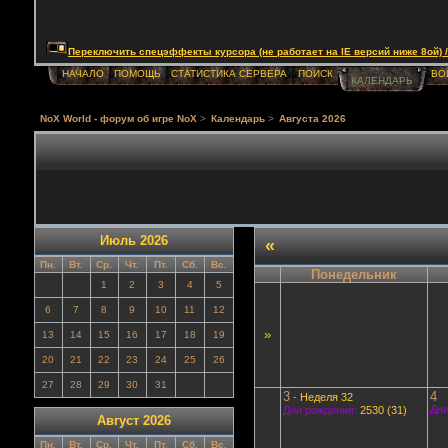
Переключить спецэффекты курсора (не работает на IE версий ниже 8ой) / Togg
НАЧАЛО
ПОМОЩЬ
СТАТИСТИКА СЕРВЕРА
ПОИСК
ВО
КАЛЕНДАРЬ
NoX World - форум об игре NoX
>
Календарь
>
Августа 2026
Июль 2026
«
Пн.
Вт.
Ср.
Чт.
Пт.
Сб.
Вс.
Понедельник
1
2
3
4
5
6
7
8
9
10
11
12
»
13
14
15
16
17
18
19
20
21
22
23
24
25
26
27
28
29
30
31
3
4
-
Неделя 32
Дни
Дни рождения:
2530 (31)
Август 2026
Пн.
Вт.
Ср.
Чт.
Пт.
Сб.
Вс.