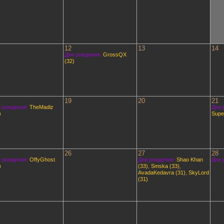
12
13
14
Дни рождения:
GrossQX
(32)
19
20
21
 рождения:
TheMadiz
Дни 
)
Supe
26
27
28
 рождения:
OffyGhost
Дни рождения:
Shao Khan
Дни 
)
(33)
,
Smska (33)
,
AvadaKedavra (31)
,
SkyLord
(31)