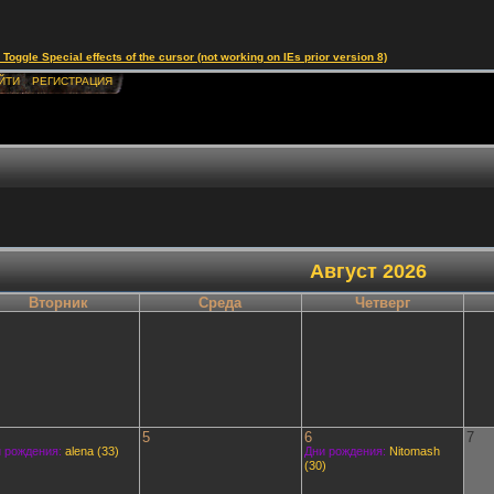
le Special effects of the cursor (not working on IEs prior version 8)
ЙТИ
РЕГИСТРАЦИЯ
Август 2026
Вторник
Среда
Четверг
5
6
7
 рождения:
alena (33)
Дни рождения:
Nitomash
(30)