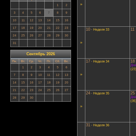
»
1
2
3
4
5
6
7
8
9
10
11
12
13
14
15
16
17
18
19
20
21
22
23
10
11
-
Неделя 33
24
25
26
27
28
29
30
»
31
Сентябрь 2026
17
18
-
Неделя 34
Пн.
Вт.
Ср.
Чт.
Пт.
Сб.
Вс.
Дни
1
2
3
4
5
6
(23
»
7
8
9
10
11
12
13
14
15
16
17
18
19
20
21
22
23
24
25
26
27
24
25
-
Неделя 35
Дни
28
29
30
(35
»
31
-
Неделя 36