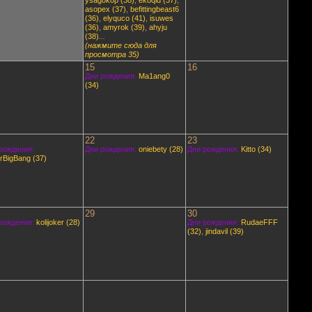
ysagokop (38)
,
ekoqid (37)
,
asopex (37)
,
befittingbeast6
(36)
,
elyquco (41)
,
isuwes
(36)
,
amyrok (39)
,
ahyju
(38)
...
(нажмите сюда для
просмотра 35)
15
16
Дни рождения:
Ma1ang0
(34)
22
23
рождения:
Дни рождения:
oniebety (28)
Дни рождения:
Kitto (34)
rBigBang (37)
29
30
рождения:
kolijoker (28)
Дни рождения:
RudaeFFF
(32)
,
jindavil (39)