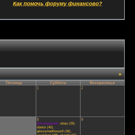
Как помочь форуму финансово?
»
Пятница
Суббота
Воскресенье
1
2
8
9
Дни рождения:
uloqu (39)
,
obetur (40)
,
glossymadhouse9 (36)
,