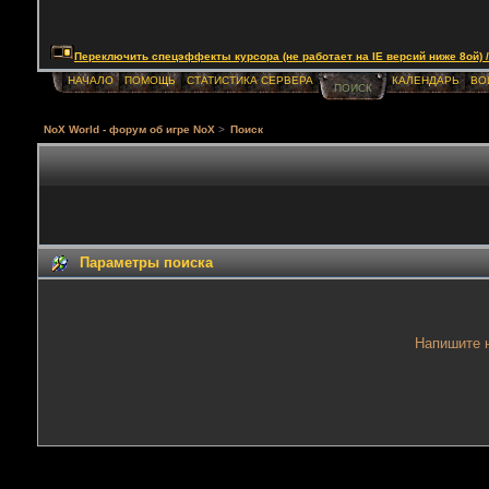
Переключить спецэффекты курсора (не работает на IE версий ниже 8ой) / Togg
НАЧАЛО
ПОМОЩЬ
СТАТИСТИКА СЕРВЕРА
КАЛЕНДАРЬ
ВО
ПОИСК
NoX World - форум об игре NoX
>
Поиск
Параметры поиска
Напишите н