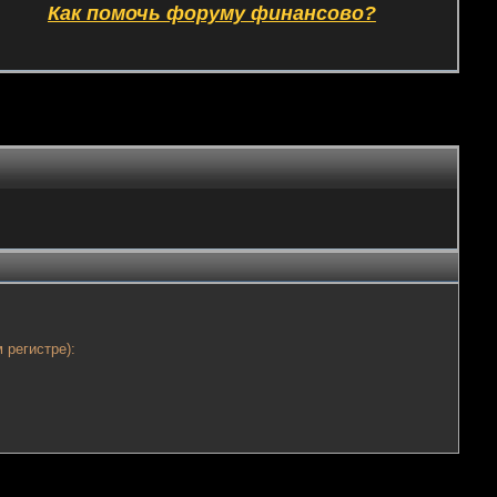
Как помочь форуму финансово?
 регистре):