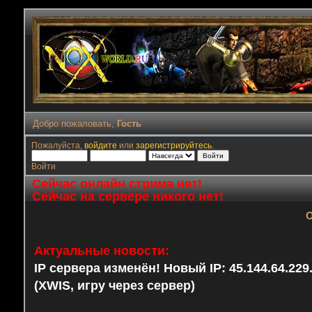
Добро пожаловать,
Гость
Пожалуйста,
войдите
или
зарегистрируйтесь
.
Войти
Сейчас онлайн стрима нет!
Сейчас на сервере никого нет!
О
Актуальные новости:
IP сервера изменён! Новый IP: 45.144.64.22
(XWIS, игру через сервер)