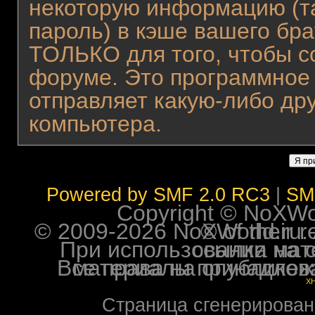
некоторую информацию (та
пароль) в кэше вашего бра
ТОЛЬКО для того, чтобы с
форуме. Это программное 
отправляет какую-либо д
компьютера.
Powered by SMF 2.0 RC3
|
SM
Copyright © NoXWorl
© 2009-2026 NoXWorld.ru. All image
При использовании материалов ф
Все права на опубликованные на форуме NoXW
X
Страница сгенерирована