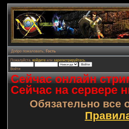
Добро пожаловать,
Гость
Пожалуйста,
войдите
или
зарегистрируйтесь
.
Войти
Сейчас онлайн стрим
Сейчас на сервере н
Обязательно все 
Правил