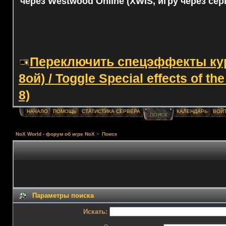
через Westwood Online (XWIS, игру через сер
Переключить спецэффекты курс
8ой) / Toggle Special effects of th
8)
НАЧАЛО
ПОМОЩЬ
СТАТИСТИКА СЕРВЕРА
КАЛЕНДАРЬ
ВОЙ
ПОИСК
NoX World - форум об игре NoX
>
Поиск
Параметры поиска
Искать: