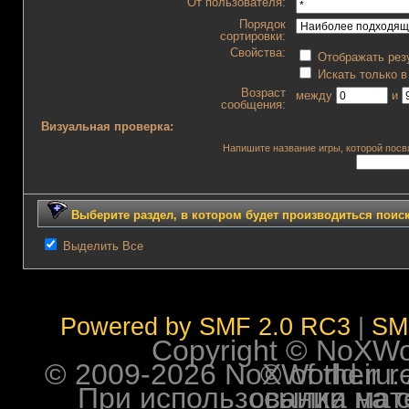
От пользователя:
Порядок
сортировки:
Свойства:
Отображать рез
Искать только в
Возраст
между
и
сообщения:
Визуальная проверка:
Напишите название игры, которой посвя
Выберите раздел, в котором будет производиться поис
Выделить Все
Powered by SMF 2.0 RC3
|
SM
Copyright © NoXWorl
© 2009-2026 NoXWorld.ru. All image
При использовании материалов ф